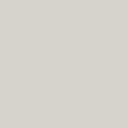
.
.
.